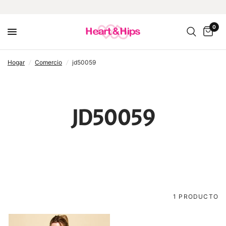
0
hogar
/
comercio
/
jd50059
JD50059
1 PRODUCTO