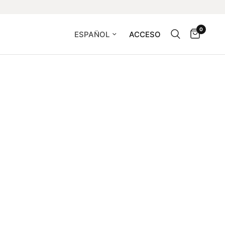
0
Actualizar país/región
ACCESO