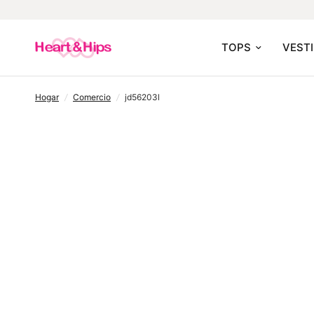
TOPS
VEST
hogar
/
comercio
/
jd56203l