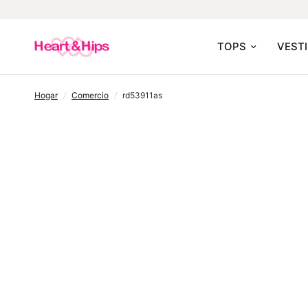
TOPS
VEST
hogar
/
comercio
/
rd53911as