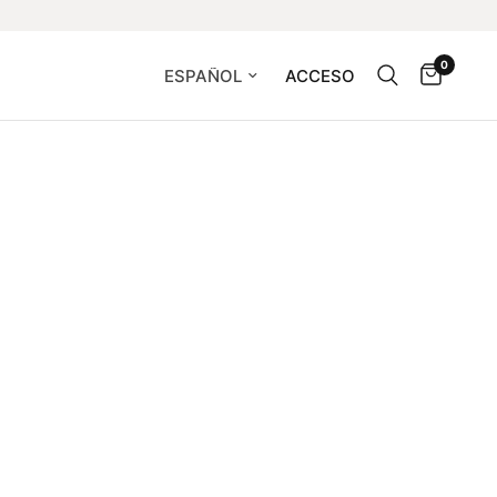
0
Actualizar país/región
ACCESO