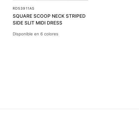
RD53911AS
SQUARE SCOOP NECK STRIPED
SIDE SLIT MIDI DRESS
Disponible en 6 colores
BLACK/SOFT WHITE
COCOA/ECRU CREAM
FADE OLIVE/ SOFT WHITE
LIGHT H. CHARCOAL/BLACK
LIGHT H. CHARCOAL/SOFT WHITE
SOFT WHITE/BLACK